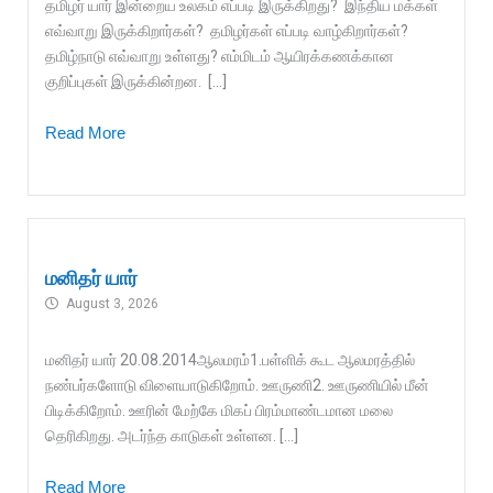
தமிழர் யார் இன்றைய உலகம் எப்படி இருக்கிறது? இந்திய மக்கள்
எவ்வாறு இருக்கிறார்கள்? தமிழர்கள் எப்படி வாழ்கிறார்கள்?
தமிழ்நாடு எவ்வாறு உள்ளது? எம்மிடம் ஆயிரக்கணக்கான
குறிப்புகள் இருக்கின்றன. […]
Read More
மனிதர் யார்
August 3, 2026
மனிதர் யார் 20.08.2014ஆலமரம்1.பள்ளிக் கூட ஆலமரத்தில்
நண்பர்களோடு விளையாடுகிறோம். ஊருணி2. ஊருணியில் மீன்
பிடிக்கிறோம். ஊரின் மேற்கே மிகப் பிரம்மாண்டமான மலை
தெரிகிறது. அடர்ந்த காடுகள் உள்ளன. […]
Read More